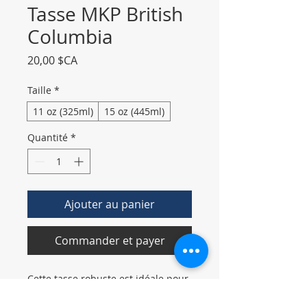
Tasse MKP British
Columbia
Prix
20,00 $CA
Taille
*
11 oz (325ml)
15 oz (445ml)
Quantité
*
Ajouter au panier
Commander et payer
Cette tasse robuste est idéale pour
votre café du matin, votre thé de