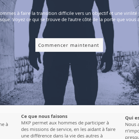
mmes à faire la transition difficile vers un objectif et une virilité
sque. Voyez ce qui se trouve de l'autre côté de la porte que vous 
Commencer maintenant
Ce que nous faisons
Qui e
MKP permet aux hommes de participer à
me à
Nous a
des missions de service, en les aidant à faire
n’impo
une différence dans la vie des autres à
presqu