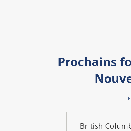
Prochains f
Nouve
N
British Colum