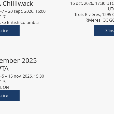
Chilliwack
16 oct. 2026, 17:30 UTC
UT
−7 – 20 sept. 2026, 16:00
Trois-Rivières, 1295 
C−7
Rivières, QC 
Lake British Columbia
crire
S'in
vember 2025
TA
−5 – 15 nov. 2026, 15:30
C−5
l, ON
crire