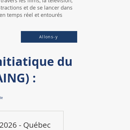
travers les films, la télévision,
stractions et de se lancer dans
 en temps réel et entourés
Allons-y
itiatique du
ING) :
te
 2026 - Québec