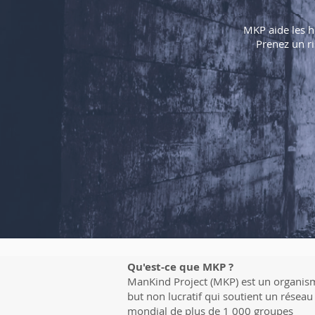
MKP aide les ho
Prenez un ri
Qu'est-ce que MKP ?
ManKind Project (MKP) est un organis
but non lucratif qui soutient un réseau
mondial de plus de 1 000 groupes