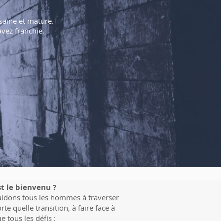
 saine et mature.
avez franchie.
st le bienvenu ?
idons tous les hommes à traverser
rte quelle transition, à faire face à
e tous les défis :