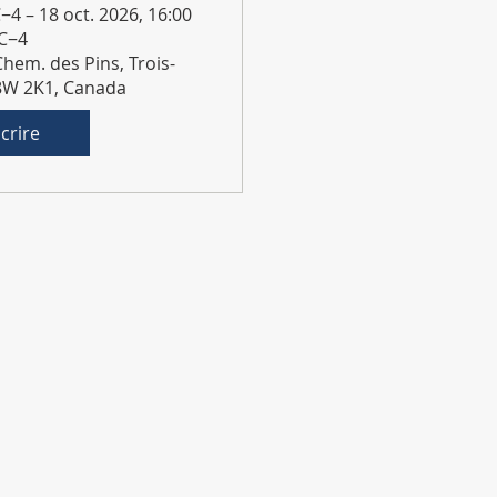
−4 – 18 oct. 2026, 16:00
C−4
Chem. des Pins, Trois-
G8W 2K1, Canada
scrire