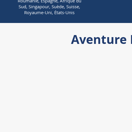
Roumanie, Espagne, Afrique du
Sud, Singapour, Suède, Suisse,
Royaume-Uni, États-Unis
Aventure 