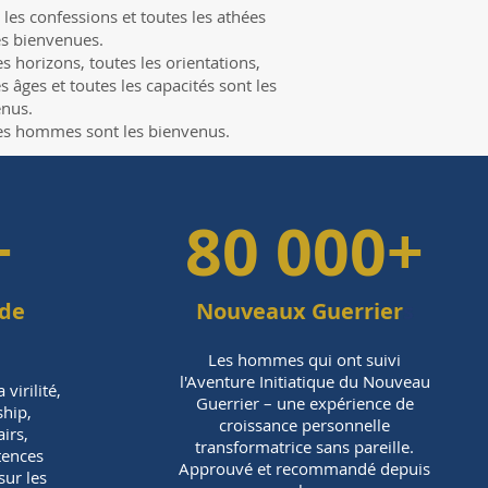
 les confessions et toutes les athées
es bienvenues.
es horizons, toutes les orientations,
es âges et toutes les capacités sont les
nus.
es hommes sont les bienvenus.
+
80 000+
de
Nouveaux Guerrier
s
Les hommes qui ont suivi
l'Aventure Initiatique du Nouveau
virilité,
Guerrier – une expérience de
ship,
croissance personnelle
airs,
transformatrice sans pareille.
tences
Approuvé et recommandé depuis
sur les