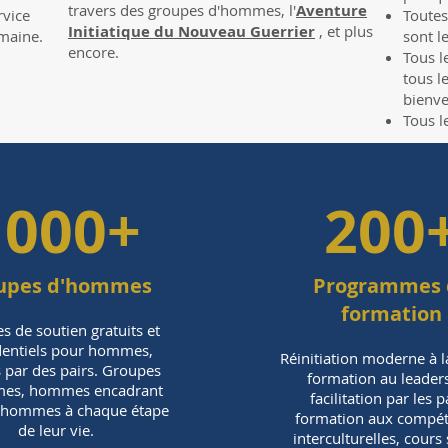
travers des groupes d'hommes, l'
Aventure
rvice
Toutes
Initiatique du Nouveau Guerrier
, et plus
maine.
sont l
encore.
Tous l
tous l
bienve
Tous l
1000+
200
upes d'hommes
Programmes 
formation
s de soutien gratuits et
dentiels pour hommes,
Réinitiation moderne à la 
 par des pairs. Groupes
formation au leader
es, hommes encadrant
facilitation par les p
s hommes à chaque étape
formation aux compé
de leur vie.
interculturelles, cours 