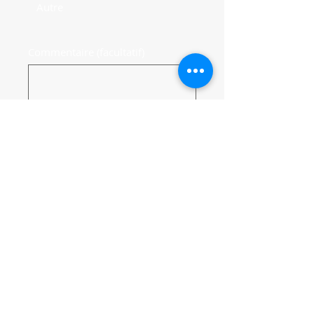
Autre
Commentaire (facultatif)
0/100
Faire un don de $20
Politique de confidentialité
de Mankind
Project Canada
© 2026 Mankind Project Canada.
Tous droits réservés
Appels ou texto:
1 (866) 747-8348