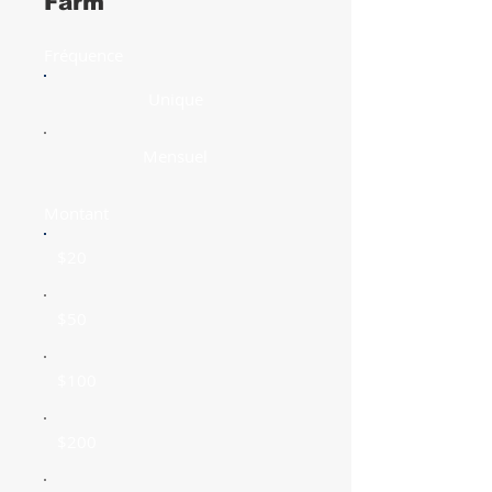
Farm
Fréquence
Unique
Mensuel
Montant
$20
$50
$100
$200