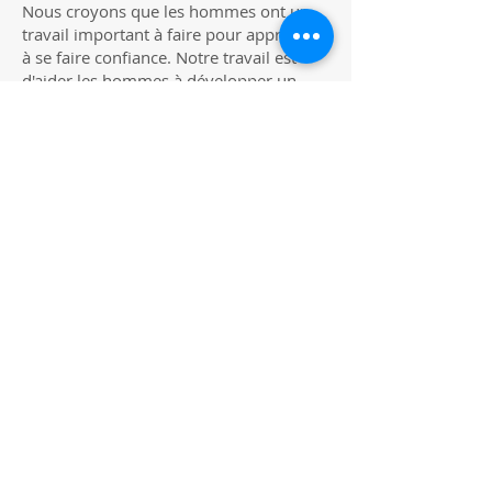
Nous croyons que les hommes ont un
travail important à faire pour apprendre
à se faire confiance. Notre travail est
d'aider les hommes à développer un
sentiment de masculinité sain et mature.
On fait notre propre travail pour que
tout le monde puisse en bénéficier.
Et les hommes gais ?
Nous accueillons les hommes gais et
bisexuels à l'AING. L'Aventure Initiatique
du Nouveau Guerrier et nos groupes
d'hommes donnent souvent aux
hommes gais l'occasion de créer des
liens solides et solidaires avec des
hommes hétérosexuels. MKP a une
communauté de longue date et
croissante de milliers d'hommes gais et
bisexuels à travers le monde. Il y a
même des rassemblements MKP
organisés spécifiquement pour les