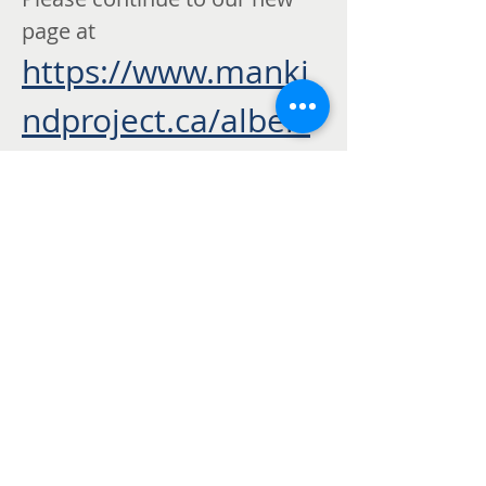
page at 
https://www.manki
ndproject.ca/albert
a-membership-fees
Partager cet événement
Politique de confidentialité
de Mankind
Project Canada
© 2026 Mankind Project Canada.
Tous droits réservés
Appels ou texto:
1 (866) 747-8348