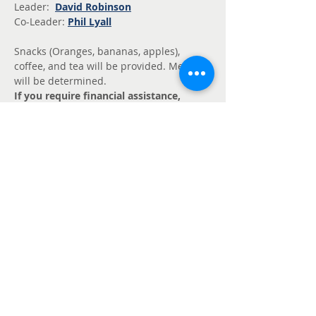
Leader: 
David Robinson
Co-Leader: 
Phil Lyall
Snacks (Oranges, bananas, apples), 
coffee, and tea will be provided. Meals 
will be determined.
If you require financial assistance, 
contact 
bc.fc@mankindproject.ca
Partager cet événement
Politique de confidentialité
de Mankind
Project Canada
© 2026 Mankind Project Canada.
Tous droits réservés
Appels ou texto:
1 (866) 747-8348