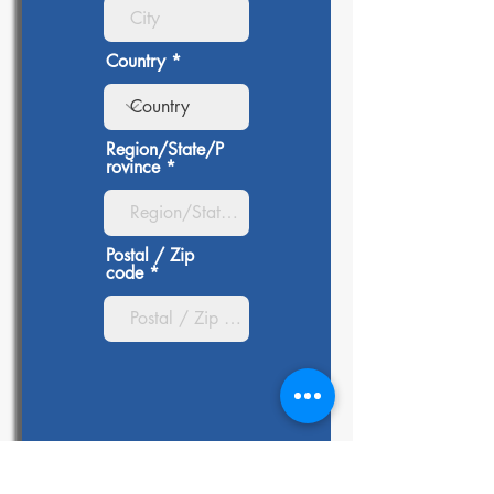
Country
Region/State/P
rovince
Postal / Zip
code
Enter the
amount you