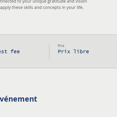
nnected to your unique gratitude and vision
pply these skills and concepts in your life.
Prix
est fee
Prix libre
 événement