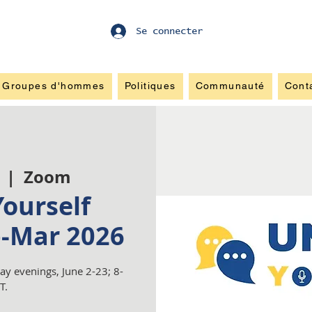
Se connecter
Groupes d'hommes
Politiques
Communauté
Cont
  |  
Zoom
ourself
b-Mar 2026
y evenings, June 2-23; 8-
T.