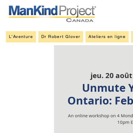
L'Aventure
Dr Robert Glover
Ateliers en ligne
jeu. 20 août
Unmute Y
Ontario: Fe
An online workshop on 4 Monda
10pm E